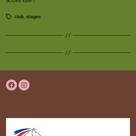
A très vite !
club
,
stages
Étiquettes
Facebook
Instagram