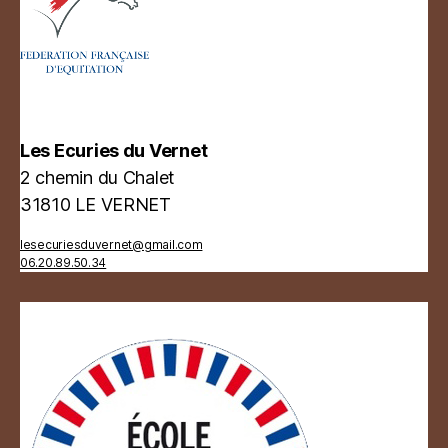
Les Ecuries du Vernet
2 chemin du Chalet
31810 LE VERNET
lesecuriesduvernet@gmail.com
06.20.89.50.34