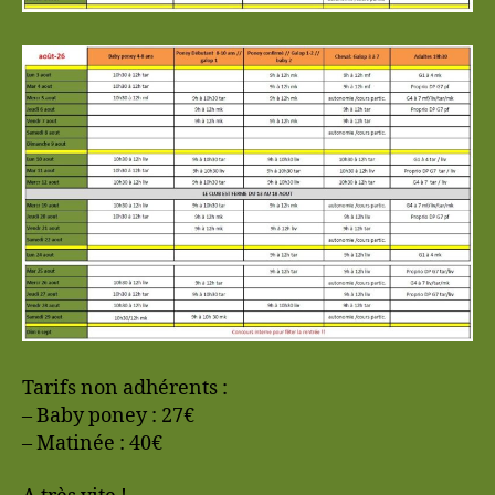
Tarifs non adhérents :
– Baby poney : 27€
– Matinée : 40€