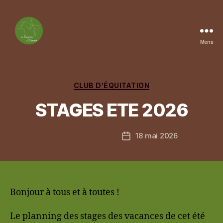
Menu
Les
Ecuries
du
Vernet
Catégories
CLUB D'ÉQUITATION
STAGES ETE 2026
18 mai 2026
Date
de
l’article
Bonjour à tous et à toutes !
Le planning des stages des vacances de cet été