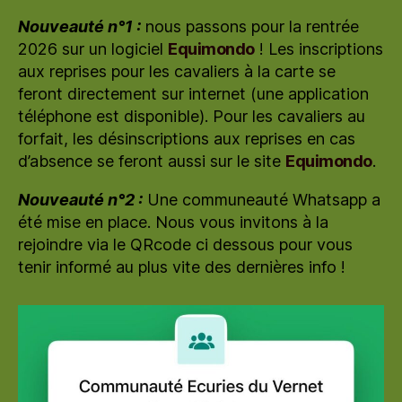
Nouveauté n°1 :
nous passons pour la rentrée
2026 sur un logiciel
Equimondo
! Les inscriptions
aux reprises pour les cavaliers à la carte se
feront directement sur internet (une application
téléphone est disponible). Pour les cavaliers au
forfait, les désinscriptions aux reprises en cas
d’absence se feront aussi sur le site
Equimondo
.
Nouveauté n°2 :
Une communeauté Whatsapp a
été mise en place. Nous vous invitons à la
rejoindre via le QRcode ci dessous pour vous
tenir informé au plus vite des dernières info !