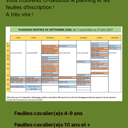
Vous trouverez ci-dessous le planning et les
feuilles d’inscription !
A très vite !
Feuilles cavalier(e)s 4-9 ans
Feuilles cavalier(e)s 10 ans et +