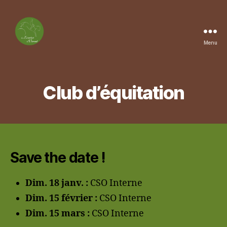
Menu
Les
Ecuries
du
Vernet
Club d’équitation
Save the date !
Dim. 18 janv. :
CSO Interne
Dim. 15 février :
CSO Interne
Dim. 15 mars :
CSO Interne