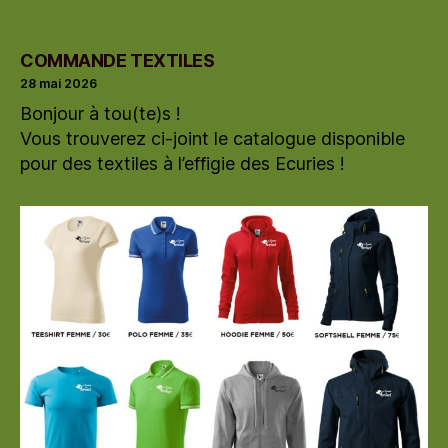
COMMANDE TEXTILES
28 mai 2026
Bonjour à tou(te)s !
Vous trouverez ci-joint le catalogue disponible
pour des textiles à l’effigie des Ecuries !