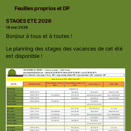
Feuilles proprios et DP
STAGES ETE 2026
18 mai 2026
Bonjour à tous et à toutes !
Le planning des stages des vacances de cet été
est disponible !