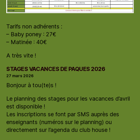
Tarifs non adhérents :
– Baby poney : 27€
– Matinée : 40€
A très vite !
STAGES VACANCES DE PAQUES 2026
27 mars 2026
Bonjour à tou(te)s !
Le planning des stages pour les vacances d’avril
est disponible !
Les inscriptions se font par SMS auprès des
enseignants (numéros sur le planning) ou
directement sur l’agenda du club house !