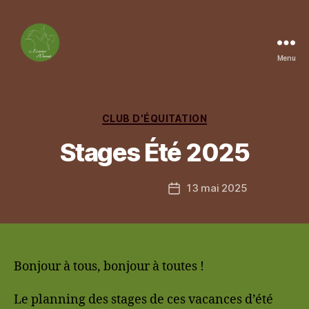
Menu
Les
Ecuries
du
Vernet
Catégories
CLUB D'ÉQUITATION
Stages Été 2025
13 mai 2025
Date
de
l’article
Bonjour à tous, bonjour à toutes !
Le planning des stages de ces vacances d’été