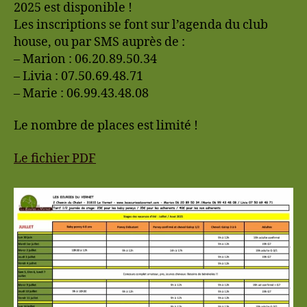
2025 est disponible !
Les inscriptions se font sur l’agenda du club
house, ou par SMS auprès de :
– Marion : 06.20.89.50.34
– Livia : 07.50.69.48.71
– Marie : 06.99.43.48.08
Le nombre de places est limité !
Le fichier PDF