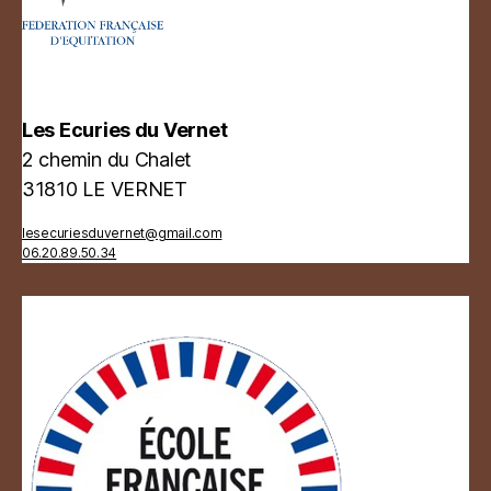
Les Ecuries du Vernet
2 chemin du Chalet
31810 LE VERNET
lesecuriesduvernet@gmail.com
06.20.89.50.34