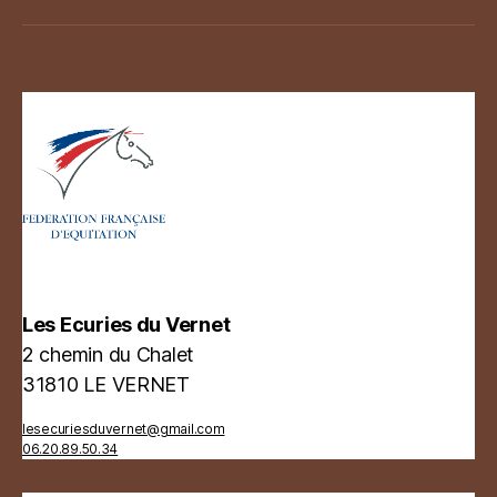
11
ET
12
AVRIL
2026
Les Ecuries du Vernet
2 chemin du Chalet
31810 LE VERNET
lesecuriesduvernet@gmail.com
06.20.89.50.34