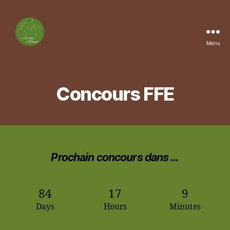
Menu
Les
Ecuries
du
Vernet
Concours FFE
Prochain concours dans …
84
17
9
Days
Hours
Minutes