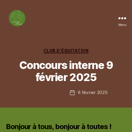
Menu
Les
Ecuries
du
Vernet
Catégories
CLUB D'ÉQUITATION
Concours interne 9
février 2025
6 février 2025
Date
de
l’article
Bonjour à tous, bonjour à toutes !