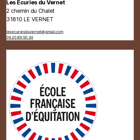
Les Ecuries du Vernet
2 chemin du Chalet
31810 LE VERNET
lesecuriesduvernet@gmail.com
06.20.89.50.34