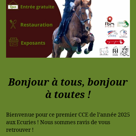
Bonjour à tous, bonjour
à toutes !
Bienvenue pour ce premier CCE de l’année 2025
aux Ecuries ! Nous sommes ravis de vous
retrouver !