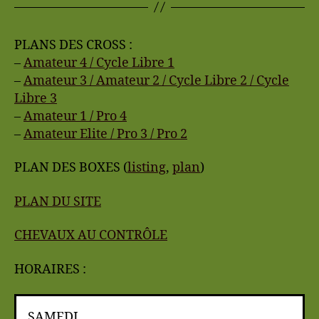
PLANS DES CROSS :
–
Amateur 4 / Cycle Libre 1
–
Amateur 3 / Amateur 2 / Cycle Libre 2 / Cycle
Libre 3
–
Amateur 1 / Pro 4
–
Amateur Elite / Pro 3 / Pro 2
PLAN DES BOXES (
listing
,
plan
)
PLAN DU SITE
CHEVAUX AU CONTRÔLE
HORAIRES :
SAMEDI