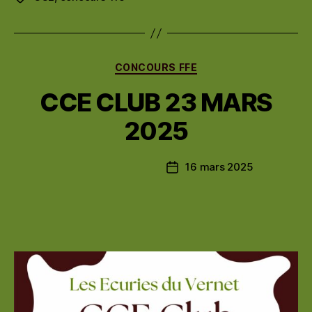
Catégories
CONCOURS FFE
CCE CLUB 23 MARS
2025
16 mars 2025
Date
de
l’article