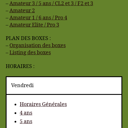
–
Amateur 3 / 5 ans / CL2 et 3 / F2 et 3
–
Amateur 2
–
Amateur 1 / 6 ans / Pro 4
–
Amateur Elite / Pro 3
PLAN DES BOXES :
–
Organisation des boxes
–
Listing des boxes
HORAIRES :
Vendredi
Horaires Générales
4 ans
5 ans