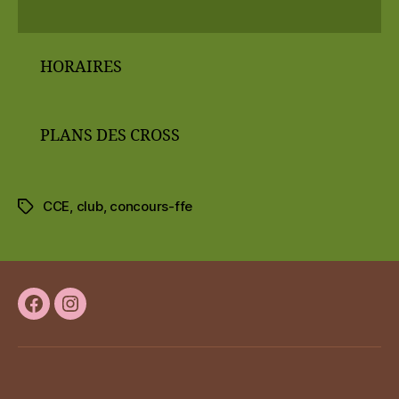
HORAIRES
PLANS DES CROSS
CCE
,
club
,
concours-ffe
Étiquettes
Facebook
Instagram