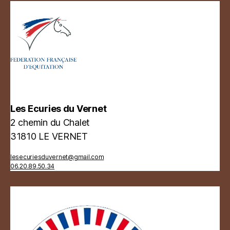
Les Ecuries du Vernet
2 chemin du Chalet
31810 LE VERNET
lesecuriesduvernet@gmail.com
06.20.89.50.34