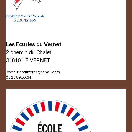
Les Ecuries du Vernet
2 chemin du Chalet
31810 LE VERNET
lesecuriesduvernet@gmail.com
06.20.89.50.34