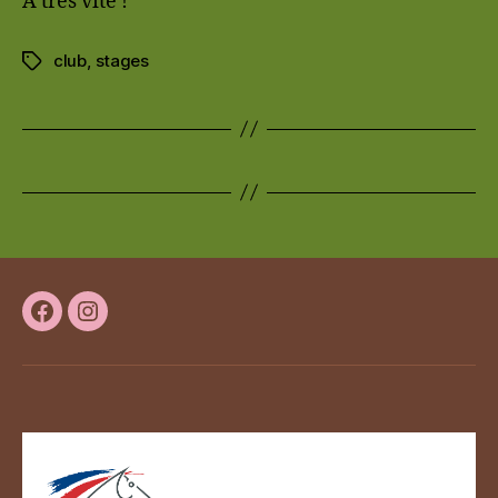
A très vite !
club
,
stages
Étiquettes
Facebook
Instagram