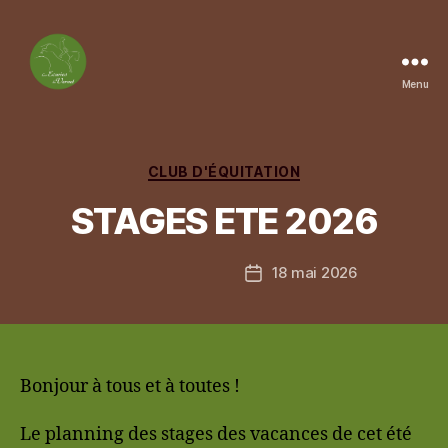
Menu
Les
Ecuries
du
Vernet
Catégories
CLUB D'ÉQUITATION
STAGES ETE 2026
18 mai 2026
Date
de
l’article
Bonjour à tous et à toutes !
Le planning des stages des vacances de cet été