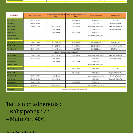
Tarifs non adhérents :
– Baby poney : 27€
– Matinée : 40€